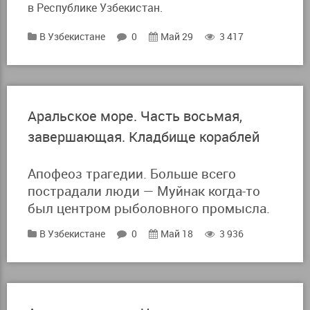
в Республике Узбекистан.
В Узбекистане
0
Май 29
3 417
Аральское море. Часть восьмая,
завершающая. Кладбище кораблей
Апофеоз трагедии. Больше всего
пострадали люди — Муйнак когда-то
был центром рыболовного промысла.
В Узбекистане
0
Май 18
3 936