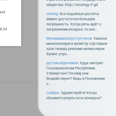
общества: http://strategy.rf.gd
ы
мых
strateg
: Все подобные расчёты
имеют достаточно большую
погрешность. Когда речь идёт о
й 24
загрязнении воздуха, то оно...
Мухаммадбобур Султанов
: Кишлок
махаллаларига келиб бу сортларни
халк тилида реклама килиш керак
бунинг учун...
рустам ибрагимов
: Куда смотрит
Госкомэкологии Республики
Узбекистан? Почему они
бездействуют? Ведь в Положении
о...
Сайёра
: Здравствуйте! Когда
© 2016 Центр UZINFOCOM
объявите результаты конкурса?