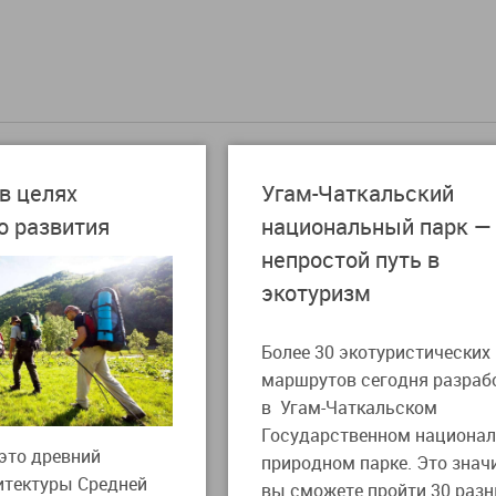
в целях
Угам-Чаткальский
о развития
национальный парк —
непростой путь в
экотуризм
Более 30 экотуристических
маршрутов сегодня разраб
в Угам-Чаткальском
Государственном национа
это древний
природном парке. Это значи
итектуры Средней
вы сможете пройти 30 раз