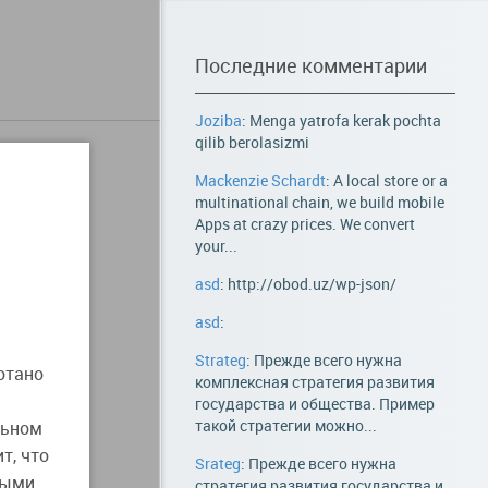
Последние комментарии
Joziba
: Menga yatrofa kerak pochta
qilib berolasizmi
Mackenzie Schardt
: A local store or a
multinational chain, we build mobile
Apps at crazy prices. We convert
your...
asd
: http://obod.uz/wp-json/
asd
:
Strateg
: Прежде всего нужна
отано
комплексная стратегия развития
государства и общества. Пример
такой стратегии можно...
льном
т, что
Srateg
: Прежде всего нужна
ными
стратегия развития государства и