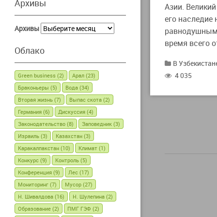
Архивы
Азии. Велики
его наследие 
Архивы
равнодушными
время всего 
Облако
В Узбекистан
4 035
Green business
(2)
Арал
(23)
Браконьеры
(5)
Вода
(34)
Вторая жизнь
(7)
Выпас скота
(2)
Германия
(6)
Дискуссия
(4)
Законодательство
(8)
Заповедник
(3)
Израиль
(3)
Казахстан
(3)
Каракалпакстан
(10)
Климат
(1)
Конкурс
(9)
Контроль
(5)
Конференция
(9)
Лес
(17)
Мониторинг
(7)
Мусор
(27)
Н. Шивалдова
(16)
Н. Шулепина
(2)
Образование
(2)
ПМГ ГЭФ
(2)