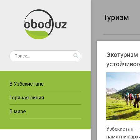
Туризм
Экотуризм 
устойчивог
В Узбекистане
Горячая линия
В мире
Узбекистан – 
памятник арх