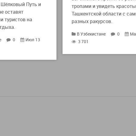
й Шёлковый Путь и
тропами и увидеть красот
не оставят
Ташкентской области с са
 туристов на
разных ракурсов.
отдыха.
В Узбекистане
0
Ма
е
0
Июл 13
3 701