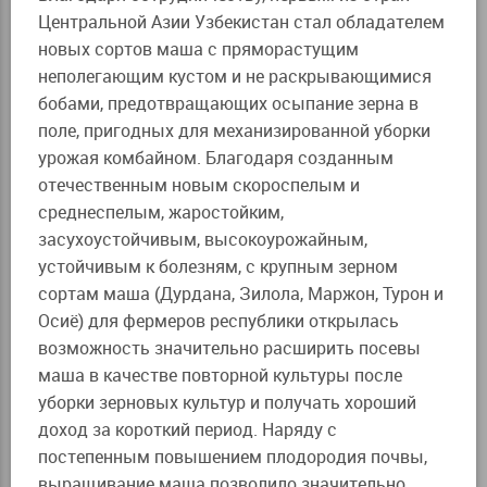
Центральной Азии Узбекистан стал обладателем
новых сортов маша с пряморастущим
неполегающим кустом и не раскрывающимися
бобами, предотвращающих осыпание зерна в
поле, пригодных для механизированной уборки
урожая комбайном. Благодаря созданным
отечественным новым скороспелым и
среднеспелым, жаростойким,
засухоустойчивым, высокоурожайным,
устойчивым к болезням, с крупным зерном
сортам маша (Дурдана, Зилола, Маржон, Турон и
Осиё) для фермеров республики открылась
возможность значительно расширить посевы
маша в качестве повторной культуры после
уборки зерновых культур и получать хороший
доход за короткий период. Наряду с
постепенным повышением плодородия почвы,
выращивание маша позволило значительно