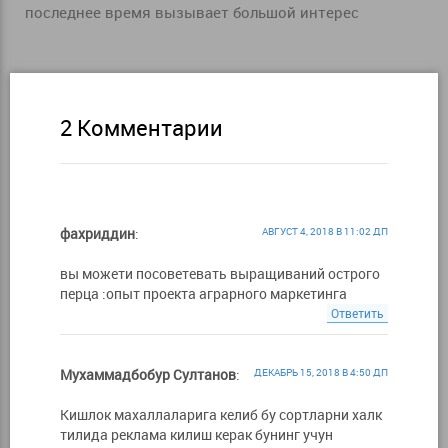
последнее время вызывает большой интерес
2 Комментарии
фахриддин
:
АВГУСТ 4, 2018 В 11:02 ДП
вы можети посоветевать выращиваний острого
перца :опыт проекта аграрного маркетинга
Ответить
Мухаммадбобур Султанов
:
ДЕКАБРЬ 15, 2018 В 4:50 ДП
Кишлок махаллаларига келиб бу сортларни халк
тилида реклама килиш керак бунинг учун