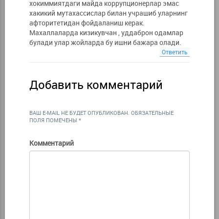
хокиммиятдаги майда коррупционерлар эмас
хакикий мутахассислар билан учрашиб уларнинг
афторитетидан фойдаланиш керак.
Махаллаларда кизикувчан , уддаброн одамлар
булади улар жойларда бу ишни бажара олади.
Ответить
Добавить комментарий
ВАШ E-MAIL НЕ БУДЕТ ОПУБЛИКОВАН.
ОБЯЗАТЕЛЬНЫЕ
ПОЛЯ ПОМЕЧЕНЫ
*
Комментарий