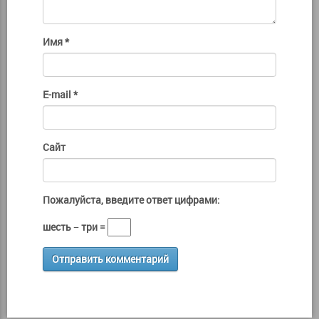
Имя
*
E-mail
*
Сайт
Пожалуйста, введите ответ цифрами:
шесть − три =