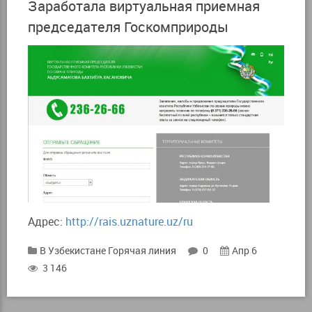
Заработала виртуальная приемная
председателя Госкомприроды
Адрес:
http://rais.uznature.uz/ru
В Узбекистане
Горячая линия
0
Апр 6
3 146