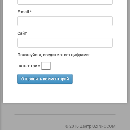
E-mail
*
Сайт
Пожалуйста, введите ответ цифрами:
пять + три =
© 2016 Центр UZINFOCOM