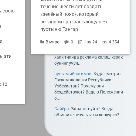
общества: http://strategy.rf.gd
течение шести лет создать
ь свою
«зелёный пояс», который
strateg
: Все подобные расчёты
остановит разрастающуюся
имеют достаточно большую
н
погрешность. Когда речь идёт о
пустыню Тэнгэр.
загрязнении воздуха, то оно...
и
В мире
0
Ноя 24
4 354
Мухаммадбобур Султанов
: Кишлок
махаллаларига келиб бу сортларни
ь эти
халк тилида реклама килиш керак
бунинг учун...
рустам ибрагимов
: Куда смотрит
Госкомэкологии Республики
р 12
Узбекистан? Почему они
бездействуют? Ведь в Положении
о...
Сайёра
: Здравствуйте! Когда
объявите результаты конкурса?