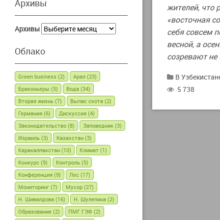
Архивы
жителей, что 
«восточная со
Архивы
себя совсем п
весной, а осе
Облако
созревают не 
В Узбекистан
Green business
(2)
Арал
(23)
5 738
Браконьеры
(5)
Вода
(34)
Вторая жизнь
(7)
Выпас скота
(2)
Германия
(6)
Дискуссия
(4)
Законодательство
(8)
Заповедник
(3)
Израиль
(3)
Казахстан
(3)
Каракалпакстан
(10)
Климат
(1)
Конкурс
(9)
Контроль
(5)
Конференция
(9)
Лес
(17)
Мониторинг
(7)
Мусор
(27)
Н. Шивалдова
(16)
Н. Шулепина
(2)
Образование
(2)
ПМГ ГЭФ
(2)