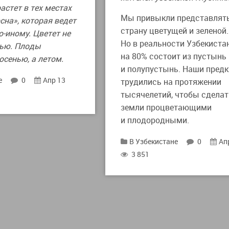
растет в тех местах
Мы привыкли представлят
сна», которая ведет
страну цветущей и зеленой.
о-иному. Цветет не
Но в реальности Узбекиста
нью. Плоды
на 80% состоит из пустынь
осенью, а летом.
и полупустынь. Наши предк
е
0
Апр 13
трудились на протяжении
тысячелетий, чтобы сделат
земли процветающими
и плодородными.
В Узбекистане
0
Ап
3 851