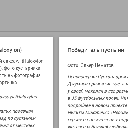
loxylon)
Победитель пустыни
Фото: Эльёр Нематов
Пенсионер из Сурхандарьи
Джумаев превратил пусты
у своей махалли в лес раз
ксаул (Haloxylon
в 35 футбольных полей. Чи
подробнее в новом проекте
Фальк, проезжая
Никиты Макаренко «Невид
зад по пустыням
герои» о повседневных под
знал от местных
жителей узбекской глубинки