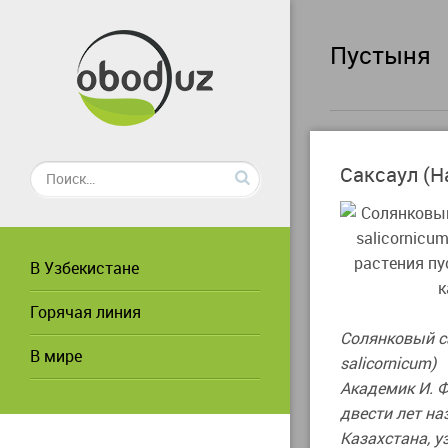
Пустыня
Саксаул (Ha
В Узбекистане
Горячая линия
Солянковый са
В мире
salicornicum)
Академик И. 
двести лет на
Казахстана, у