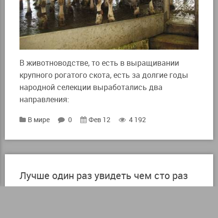
В животноводстве, то есть в выращивании
крупного рогатого скота, есть за долгие годы
народной селекции выработались два
направления:
В мире
0
Фев 12
4 192
Лучше один раз увидеть чем сто раз
услышать – юз маротаба эшитгандан
кура бир маротаба курган афзал