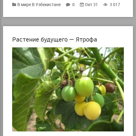
В мире
В Узбекистане
0
Окт 31
3 017
Растение будущего — Ятрофа