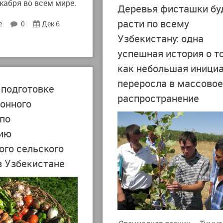
кабря во всем мире.
Деревья фисташки бу
расти по всему
е
0
Дек 6
Узбекистану: одна
успешная история о т
как небольшая иници
переросла в массово
 подготовке
распространение
онного
по
ию
ого сельского
в Узбекистане