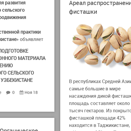
Ареал распространен
ля развития
о сельского
фисташки
продвижения
ственной практики
кистане
» объявляет
ПОДГОТОВКЕ
ННОГО МАТЕРИАЛА
ЖЕНИЮ
ГО СЕЛЬСКОГО
 УЗБЕКИСТАНЕ
В республиках Средней Ази
самые большие в мире
е
0
Ноя 18
насаждения дикой фисташк
площадь составляет около
тысяч гектаров. Из покрыт
фисташкой площади 42%
находится в Таджикистане,
«Органическое