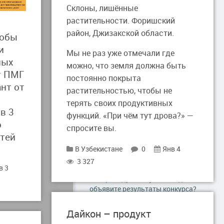
Склоны, лишённые
общества: http://strategy.rf.gd
растительности. Форишский
strateg
: Все подобные расчёты
район, Джизакской области.
тобы
имеют достаточно большую
погрешность. Когда речь идёт о
и
Мы не раз уже отмечали где
загрязнении воздуха, то оно...
ных
можно, что земля должна быть
ет ПМГ
Мухаммадбобур Султанов
: Кишлок
постоянно покрыта
махаллаларига келиб бу сортларни
ант от
растительностью, чтобы не
халк тилида реклама килиш керак
терять своих продуктивных
бунинг учун...
в 3
функций. «При чём тут дрова?» —
рустам ибрагимов
: Куда смотрит
о
спросите вы.
Госкомэкологии Республики
стей
Узбекистан? Почему они
В Узбекистане
0
Янв 4
бездействуют? Ведь в Положении
о...
3 327
в 3
Сайёра
: Здравствуйте! Когда
объявите результаты конкурса?
Дайкон – продукт