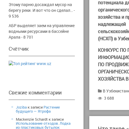
потенциала д
Этому парню досаждал мусор на
органическог
берегу реки. И вот что он сделал…
-
9 536
хозяйства и 
надлежащей
АБР выделяет заем на управление
сельскохозяй
водными ресурсами в бассейне
Арала
- 8 701
(НСХП) в Узбе
Счётчик
КОНКУРС ПО 
ИНФОРМАЦИО
ПО ПРОДВИ
ОРГАНИЧЕСКО
ХОЗЯЙСТВА В
В Узбекистан
Свежие комментарии
3 688
Joziba
к записи
Растение
будущего — Ятрофа
Mackenzie Schardt
к записи
Использование отходов. Лодка
из пластиковых бутылок
Что такое 