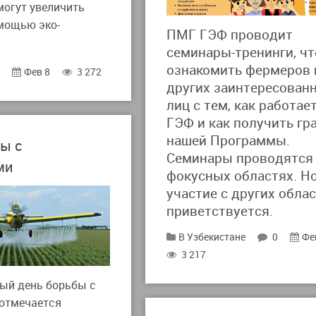
могут увеличить
мощью эко-
ПМГ ГЭФ проводит
семинары-тренинги, ч
ознакомить фермеров 
0
Фев 8
3 272
других заинтересован
лиц с тем, как работа
ГЭФ и как получить гр
нашей Программы.
ы с
Семинары проводятся 
ми
фокусных областях. Н
участие с других обла
приветствуется.
В Узбекистане
0
Фе
3 217
ый день борьбы с
отмечается