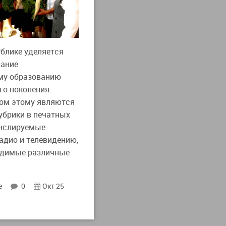
ублике уделяется
мание
му образованию
о поколения.
ом этому являются
убрики в печатных
анслируемые
адио и телевидению,
одимые различные
е
0
Окт 25