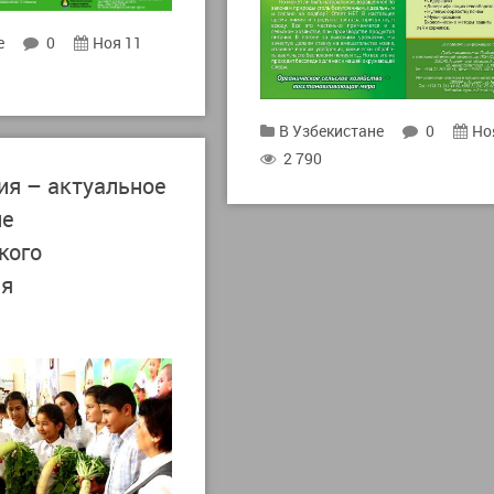
е
0
Ноя 11
В Узбекистане
0
Но
2 790
ия – актуальное
ие
кого
ия