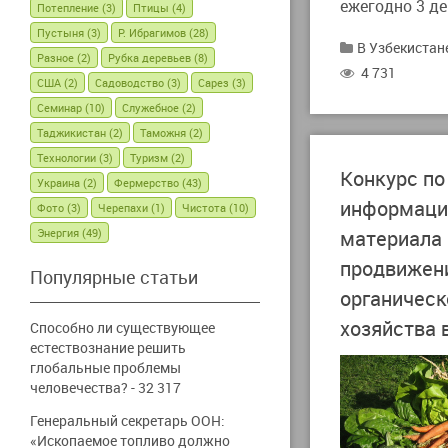
ежегодно 3 де
Потепление
(3)
Птицы
(4)
Пустыня
(3)
Р. Ибрагимов
(28)
В Узбекистан
Разное
(2)
Рубка деревьев
(8)
4 731
США
(2)
Садоводство
(3)
Сарез
(3)
Семинар
(10)
Служебное
(2)
Таджикистан
(2)
Таможня
(2)
Технологии
(3)
Туризм
(2)
Конкурс по
Украина
(2)
Фермерство
(43)
информаци
Фото
(3)
Черепахи
(1)
Чистота
(10)
Энергия
(49)
материала 
продвижен
Популярные статьи
органическ
хозяйства 
Способно ли существующее
естествознание решить
глобальные проблемы
человечества?
- 32 317
Генеральный секретарь ООН:
«Ископаемое топливо должно