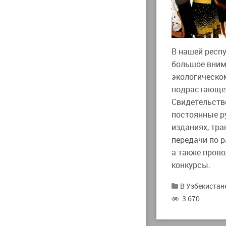
В нашей респ
большое вни
экологическо
подрастающег
Свидетельств
постоянные р
изданиях, тр
передачи по р
а также пров
конкурсы.
В Узбекистан
3 670