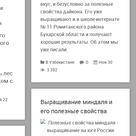
вкус, и безусловно за полезные
ов
свойства дайкона. Его уже
выращивают и в школе-интернате
а.
№ 11 Ромитанского района
Бухарской области и получают
го
хорошие результаты. Об этом мы
ого
уже писали.
В Узбекистане
0
Ноя 30
3 392
ь лес
дом с
я 22
Выращивание миндаля и
его полезные свойства