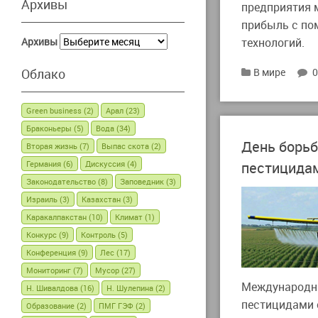
Архивы
предприятия 
прибыль с по
Архивы
технологий.
Облако
В мире
Green business
(2)
Арал
(23)
Браконьеры
(5)
Вода
(34)
День борьб
Вторая жизнь
(7)
Выпас скота
(2)
Германия
(6)
Дискуссия
(4)
пестицида
Законодательство
(8)
Заповедник
(3)
Израиль
(3)
Казахстан
(3)
Каракалпакстан
(10)
Климат
(1)
Конкурс
(9)
Контроль
(5)
Конференция
(9)
Лес
(17)
Мониторинг
(7)
Мусор
(27)
Международн
Н. Шивалдова
(16)
Н. Шулепина
(2)
пестицидами 
Образование
(2)
ПМГ ГЭФ
(2)