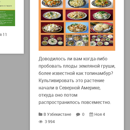
я 11
Доводилось ли вам когда-либо
пробовать плоды земляной груши,
более известной как топинамбур?
Культивировать это растение
начали в Северной Америке,
откуда оно потом
распространилось повсеместно.
В Узбекистане
0
Ноя 4
3 994