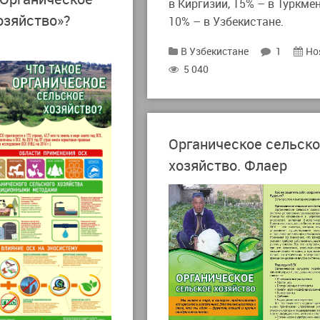
в Киргизии, 15% – в Туркме
озяйство»?
10% – в Узбекистане.
В Узбекистане
1
Но
5 040
Органическое сельск
хозяйство. Флаер