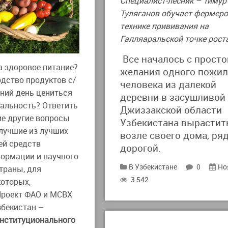
Специалист-лесник – Тимур
Туляганов обучает фермер
технике прививания на
Галляаральской точке рост
Все началось с просто
а здоровое питание?
желания одного пожил
одство продуктов с/
человека из далекой
шний день цениться
деревни в засушливой
ральность? Ответить
Джиззакской области
ие другие вопросы
Узбекистана вырастит
лучшие из лучших
возле своего дома, ря
ей средств
дорогой.
ормации и научного
В Узбекистане
0
Но
траны, для
3 542
которых,
роект ФАО и МСВХ
збекистан –
институционального