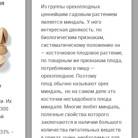
ия
Из группы орехоплодных
ценнейшим садовым растением
является миндаль. У него
интересная двоякость: по
биологическим признакам,
систематическому положению он
— косточковое плодовое растение,
по товарным же признакам плода,
потреблению в пищу —
орехоплодное. Поэтому
плод обычно называют орех
и
миндаль, но на самом деле это
косточки несъедобного плода
и. Их
миндаля. Многие любят миндаль,
 300
полезные свойства которого
ой
заключаются в наличии большого
количества питательных веществ
 33% –
в орехах, очень необходимых для