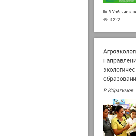
В Узбекистан
3 222
Агроэколог
направлен
экологичес
образован
Р. Ибрагимов