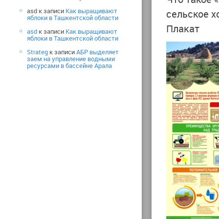
asd
к записи
Как выращивают
сельское х
яблоки в Ташкентской области
Плакат
asd
к записи
Как выращивают
яблоки в Ташкентской области
Strateg
к записи
АБР выделяет
заем на управление водными
ресурсами в бассейне Арала