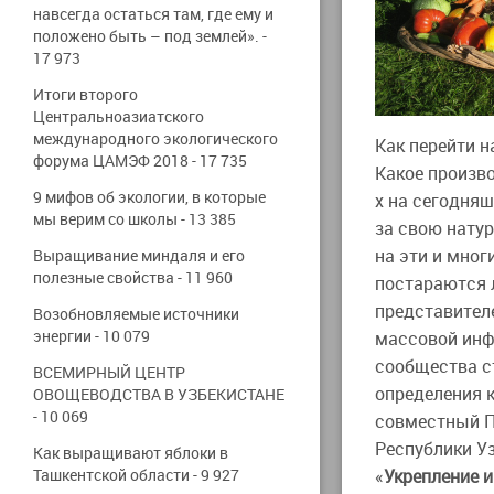
навсегда остаться там, где ему и
положено быть – под землей».
-
17 973
Итоги второго
Центральноазиатского
международного экологического
Как перейти н
форума ЦАМЭФ 2018
- 17 735
Какое произв
9 мифов об экологии, в которые
х на сегодня
мы верим со школы
- 13 385
за свою нату
на эти и мног
Выращивание миндаля и его
полезные свойства
- 11 960
постараются 
представител
Возобновляемые источники
энергии
- 10 079
массовой инф
сообщества с
ВСЕМИРНЫЙ ЦЕНТР
определения 
ОВОЩЕВОДСТВА В УЗБЕКИСТАНЕ
- 10 069
совместный П
Республики У
Как выращивают яблоки в
Ташкентской области
- 9 927
«
Укрепление 