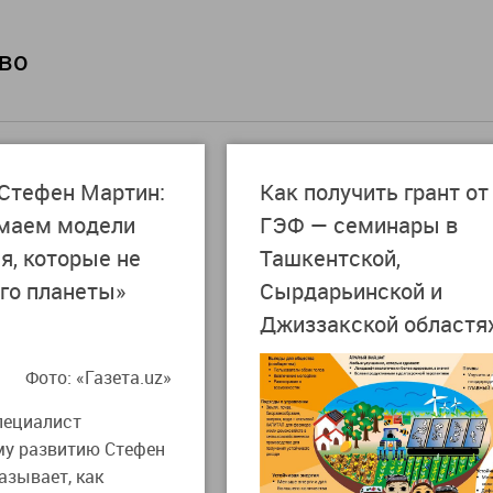
во
Стефен Мартин:
Как получить грант о
маем модели
ГЭФ — семинары в
я, которые не
Ташкентской,
аго планеты»
Сырдарьинской и
Джиззакской областя
Фото: «Газета.uz»
пециалист
му развитию Стефен
азывает, как