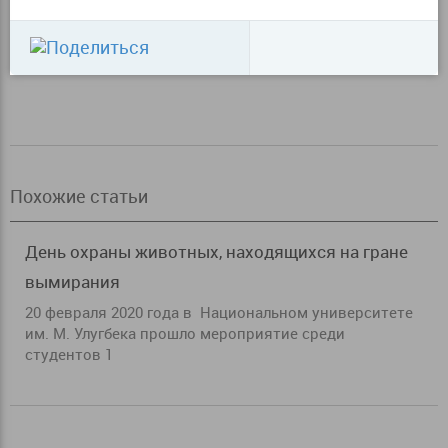
Похожие статьи
День охраны животных, находящихся на гране
вымирания
20 февраля 2020 года в Национальном университете
им. М. Улугбека прошло мероприятие среди
студентов 1