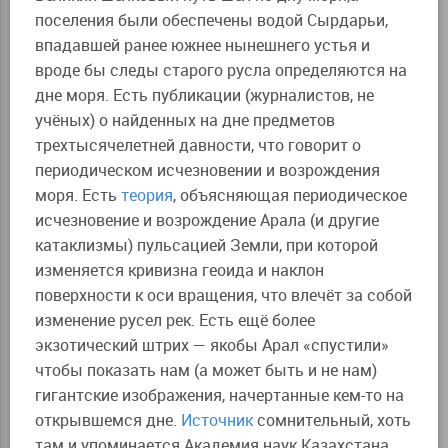
поселения были обеспечены водой Сырдарьи,
впадавшей ранее южнее нынешнего устья и
вроде бы следы старого русла определяются на
дне моря. Есть публикации (журналистов, не
учёных) о найденных на дне предметов
трехтысячелетней давности, что говорит о
периодическом исчезновении и возрождения
моря. Есть
теория
, объясняющая периодическое
исчезновение и возрождение Арала (и другие
катаклизмы) пульсацией Земли, при которой
изменяется кривизна геоида и наклон
поверхности к оси вращения, что влечёт за собой
изменение русел рек. Есть ещё более
экзотический штрих — якобы Арал «спустили»
чтобы показать нам (а может быть и не нам)
гигантские изображения, начертанные кем-то на
открывшемся дне.
Источник
сомнительный, хоть
там и упоминается Академия наук Казахстана.