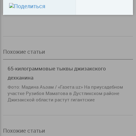
Похожие статьи
65-килограммовые тыквы джизакского
дехканина
Фото: Мадина Аъзам / «Газета.uz» На приусадебном
участке Рузибоя Маматова в Дустликском районе
Джизакской области растут гигантские
Похожие статьи