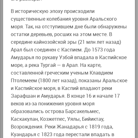
В историческую эпоху происходили
существенные колебания уровня Аральского
моря. Так, на отступившем дне были обнаружены
остатки деревьев, росших на этом месте. В
середине кайнозойской эры (21 млн лет назад)
Арал был соединен с Каспием. До 1573 года
Амударья по рукаву Узбой впадала в Каспийское
море, а река Тургай — в Арал. На карте,
составленной греческим ученым Клавдием
Птолемеем (1800 лет назад), показаны Аральское
и Каспийское моря, в Каспий впадают реки
Зарафшан и Амударья. В конце 16 и начале 17
веков из-за понижения уровня моря
образовались острова Барсакельмес,
Каскакулан, Козжетпес, Уялы, Бийиктау,
Возрождения. Реки Жанадарья с 1819 года,
Куандарья с 1823 года перестали впадать в